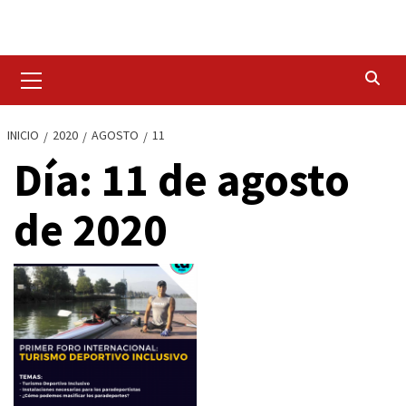
Saltar
al
contenido
Menú
primario
INICIO
2020
AGOSTO
11
Día:
11 de agosto
de 2020