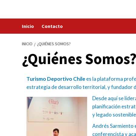
Saltar
al
contenido
Inicio
Contacto
INICIO
¿QUIÉNES SOMOS?
¿Quiénes Somos
Turismo Deportivo Chile
es la plataforma prof
estrategia de desarrollo territorial, y fundador
Desde aquí se lider
planificación estra
y legado sostenible
Andrés Sarmiento es
conferencista y ac