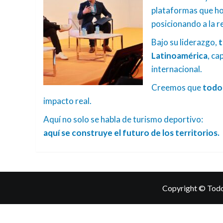
plataformas que hoy
posicionando a la 
Bajo su liderazgo,
t
Latinoamérica
, ca
internacional.
Creemos que
todo 
impacto real.
Aquí no solo se habla de turismo deportivo:
aquí se construye el futuro de los territorios.
Copyright © Todo