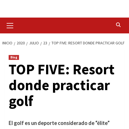
Saltar
al
contenido
Menú
primario
INICIO
2020
JULIO
23
TOP FIVE: RESORT DONDE PRACTICAR GOLF
Blog
TOP FIVE: Resort
donde practicar
golf
El golf es un deporte considerado de “élite”