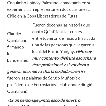
Coquimbo Unido y Palestino; como también su
experiencia al representar en dos ocasiones a
Chile en la Copa Libertadores de Futsal.
Fueron decenas las historia que
contó Quintiliani, las cuales
Claudio
entretuvieron de inicio a fin a cada
Quintiliani
una de las personas que llegaron al
firmando
local del Barrio Yungay
. «Me voy
los
muy contento, disfruté escuchar a
banderines
éste profesional y si volviera a
generar una nueva charla no dudaría en ir»
,
fueron las palabras de Sergio Muñoz (ex –
presidente de Ferroviarios – club donde dirigió
Quintiliani).
«Es un personaje pintoresco de nuestro