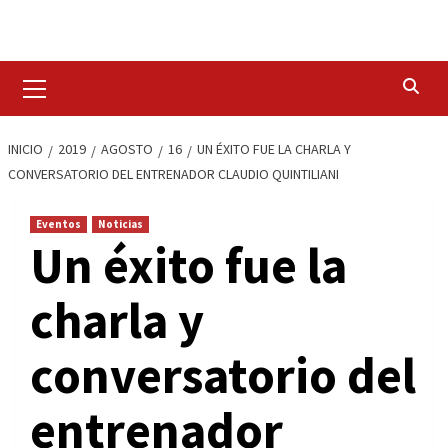
Saltar
al
contenido
Menú
primario
INICIO
2019
AGOSTO
16
UN ÉXITO FUE LA CHARLA Y
CONVERSATORIO DEL ENTRENADOR CLAUDIO QUINTILIANI
Eventos
Noticias
Un éxito fue la
charla y
conversatorio del
entrenador